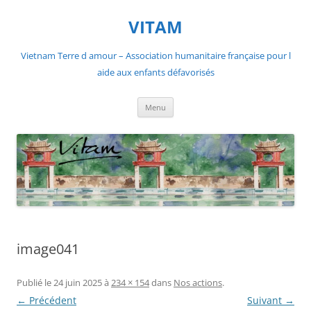
Aller
au
VITAM
contenu
Vietnam Terre d amour – Association humanitaire française pour l
aide aux enfants défavorisés
Menu
image041
Publié le
24 juin 2025
à
234 × 154
dans
Nos actions
.
← Précédent
Suivant →