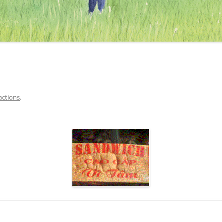
actions
.