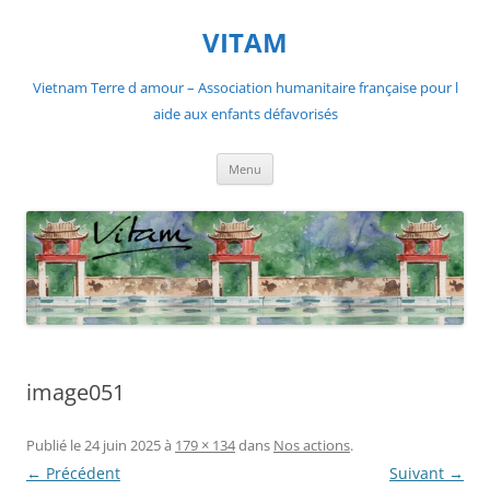
Aller
au
VITAM
contenu
Vietnam Terre d amour – Association humanitaire française pour l
aide aux enfants défavorisés
Menu
image051
Publié le
24 juin 2025
à
179 × 134
dans
Nos actions
.
← Précédent
Suivant →