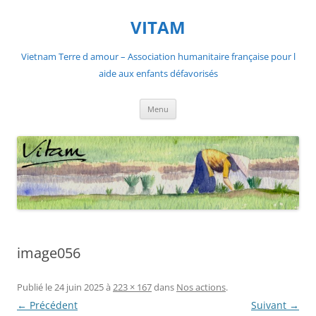
Aller
au
VITAM
contenu
Vietnam Terre d amour – Association humanitaire française pour l
aide aux enfants défavorisés
Menu
image056
Publié le
24 juin 2025
à
223 × 167
dans
Nos actions
.
← Précédent
Suivant →