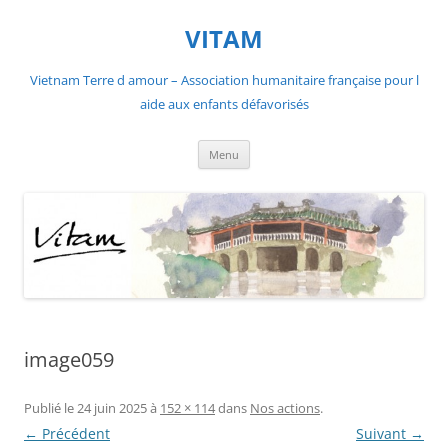
Aller
au
VITAM
contenu
Vietnam Terre d amour – Association humanitaire française pour l
aide aux enfants défavorisés
Menu
image059
Publié le
24 juin 2025
à
152 × 114
dans
Nos actions
.
← Précédent
Suivant →