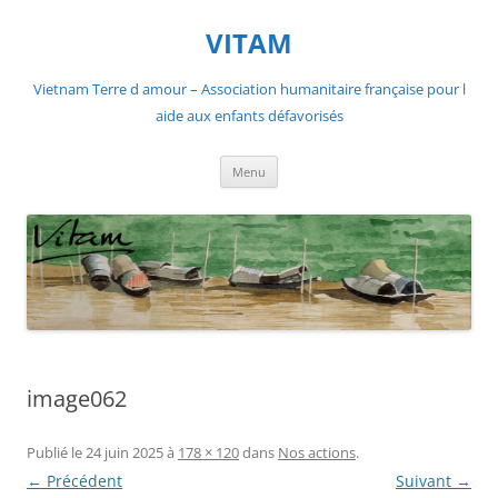
Aller
au
VITAM
contenu
Vietnam Terre d amour – Association humanitaire française pour l
aide aux enfants défavorisés
Menu
image062
Publié le
24 juin 2025
à
178 × 120
dans
Nos actions
.
← Précédent
Suivant →